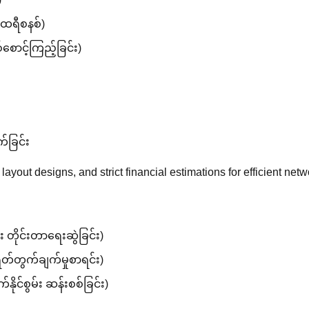
်ထရီစနစ်)
ောင့်ကြည့်ခြင်း)
က်ခြင်း
yout designs, and strict financial estimations for efficient netw
 တိုင်းတာရေးဆွဲခြင်း)
တ်တွက်ချက်မှုစာရင်း)
ိုင်စွမ်း ဆန်းစစ်ခြင်း)