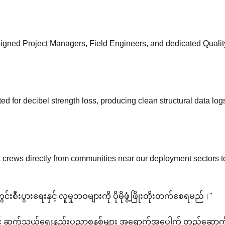
ssigned Project Managers, Field Engineers, and dedicated Quali
ed for decibel strength loss, producing clean structural data log
ort crews directly from communities near our deployment sectors 
စီးပွားရေးနှင့် လူမှုဘဝများကို ပိုမိုဖွံ့ဖြိုးတိုးတက်စေရမည်।"
မြင့် ဆက်သွယ်ရေးနည်းပညာစနစ်များ အရောက်အပေါက် တည်ဆောက်ပ