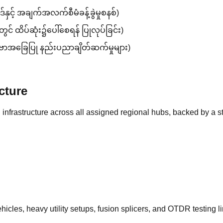
နှင့် အချက်အလက်စီမံခန့်ခွဲမှုစနစ်)
ွင် ထိပ်ဆုံး၌ပေါ်စေရန် ပြုလုပ်ခြင်း)
ာဗာအခြေပြု နည်းပညာချိတ်ဆက်မှုများ)
cture
nfrastructure across all assigned regional hubs, backed by a s
cles, heavy utility setups, fusion splicers, and OTDR testing li