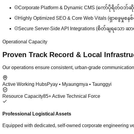
Corporate Platform & Dynamic CMS (ကော်ပိုရိတ်ဝဘ်ဆိုဒ်
Highly Optimized SEO & Core Web Vitals (ရှာဖွေမှုစနစ်တ
Secure Server-Side API Integrations (စိတ်ချရသော ဆ
Operational Capacity
Proven Track Record & Local Infrastru
Our operations ensure consistent, urban-grade communication i
Active Working Hubs
Pyay • Myaungmya • Taunggyi
Resource Capacity
85+ Active Technical Force
Professional Logistical Assets
Equipped with dedicated, self-owned corporate engineering vehi