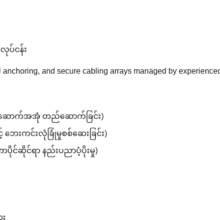
လုပ်ငန်း
al anchoring, and secure cabling arrays managed by experienced
ံအဆောက်အအုံ တည်ဆောက်ခြင်း)
် ဘေးကင်းလုံခြုံမှုစစ်ဆေးခြင်း)
ုင်ဆိုင်ရာ နည်းပညာပံ့ပိုးမှု)
ား