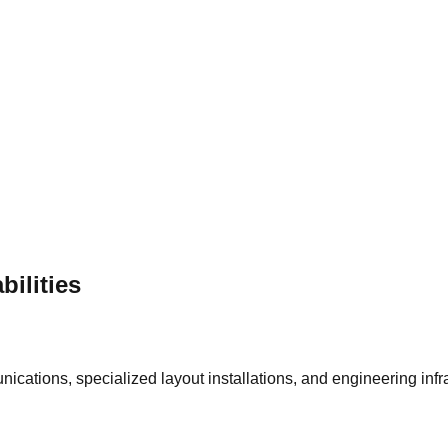
ilities
ications, specialized layout installations, and engineering infr